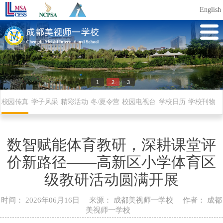
English
纳五洲学子、育国际人才、办优质教育、创一流名校
1
2
3
校园传真
学子风采
精彩活动
冬/夏令营
校园电视台
学校日历
学校刊物
数智赋能体育教研，深耕课堂评
价新路径——高新区小学体育区
级教研活动圆满开展
时间：
2026年06月16日
来源：
成都美视师一学校
作者：
成都
美视师一学校