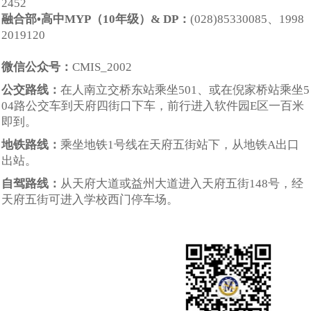
2452
融合部
•高
中
MYP（10年级）& DP：
(028)85330085、
1998
2019120
微信公众号：
CMIS_2002
公交路线：
在人南立交桥东站乘坐501、或在倪家桥站乘坐5
04路公交车到天府四街口下车，前行进入软件园E区一百米
即到。
地铁路线：
乘坐地铁1号线在天府五街站下，从地铁A出口
出站。
自驾路线：
从天府大道或益州大道进入天府五街148号，经
天府五街可进入学校西门停车场。