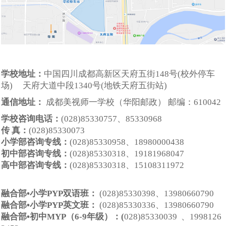
学校地址：
中国四川成都高新区天府五街148号(校外停车
场) 天府大道中段1340号(地铁天府五街站)
通信地址：
成都美视师一学校（华阳邮政） 邮编：610042
学校咨询电话：
(028)85330757、85330968
传 真：
(028)85330073
小学
部
咨询专线：
(028)85330958、
18980000438
初
中
部
咨询专线：
(028)85330318
、
19181968047
高
中
部
咨询专线：
(028)85330318
、
15108311972
融合部
•
小学
PYP
双语
班：
(028)85330398、
13980660790
融合部
•
小学
PYP英文班：
(028)
85330336、
13980660790
融合部
•初
中
MYP（6-9年级）：(
028)85330039 、
1998126