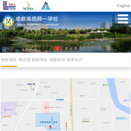
English
1
2
3
学校地址
电话簿
邮箱地址
我要投诉
答家长问