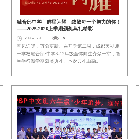
融合部中学丨群星闪耀，致敬每一个努力的你！
——2025-2026上学期颁奖典礼精彩
2026-03-20
94
春风送暖，万象更新。在开学第二周，成都美视师
一学校融合部·中学6-12年级全体师生齐聚一堂，隆
重举行新学期颁奖典礼。本次典礼由融...