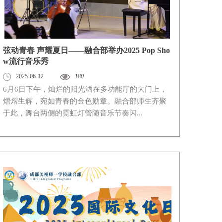
弦动青春 声耀夏日——融合部举办2025 Pop Sho
w流行音乐秀
2025-06-12
180
6月6日下午，灿烂的阳光洒在多功能厅的大门上，
熠熠生辉，宛如青春的金色勋章。融合部师生齐聚
于此，舞台两侧的霓虹灯管随音乐节奏闪...