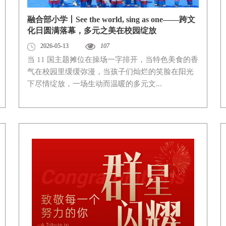
融合部小学丨See the world, sing as one——跨文
化日圆满落幕，多元之美在校园绽放
2026-05-13
107
当 11 国主题摊位在操场一字排开，当特色美食的香
气在校园里缓缓弥漫，当孩子们灿烂的笑脸在阳光
下尽情绽放，一场生动而温暖的多元文...