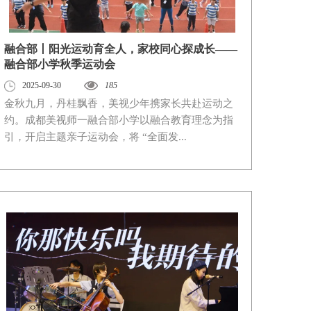
融合部丨阳光运动育全人，家校同心探成长——
融合部小学秋季运动会
2025-09-30
185
金秋九月，丹桂飘香，美视少年携家长共赴运动之
约。成都美视师一融合部小学以融合教育理念为指
引，开启主题亲子运动会，将 “全面发...