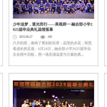
少年追梦，逐光而行——美视师一·融合部小学2
025届毕业典礼温情落幕
2025-06-27
186
六月的雨，奏响了离别的乐章；晶莹的水花，映照
着成长的足迹。6月24日，融合部小学2025届毕业
生在雨中启航，用一场充满温度与力量的典...