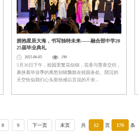
拥抱星辰大海，书写独特未来——融合部中学20
25届毕业典礼
2025-06-05
190
5月30日下午，校园里繁花似锦，花香与墨香交织，
裹挟着毕业季的离愁别绪飘散在校园各处。阴沉的
天空恰似我们心头那份难以言说的不舍...
8
9
下一页
末页
共
12
页
179
条