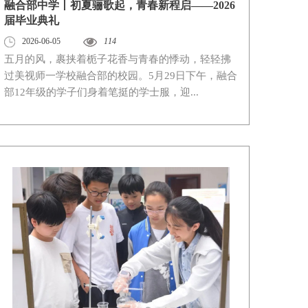
融合部中学丨初夏骊歌起，青春新程启——2026
届毕业典礼
2026-06-05
114
五月的风，裹挟着栀子花香与青春的悸动，轻轻拂
过美视师一学校融合部的校园。5月29日下午，融合
部12年级的学子们身着笔挺的学士服，迎...