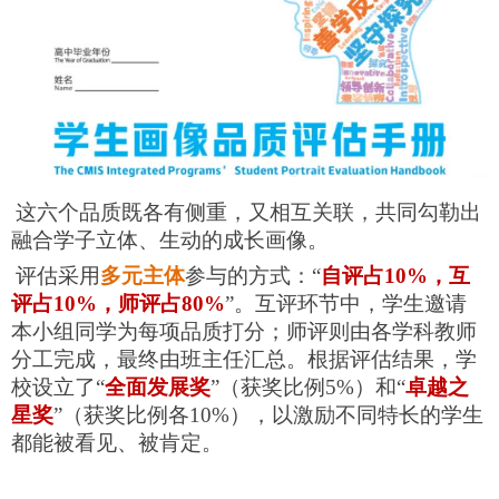
这六个品质既各有侧重，又相互关联，共同勾勒出
融合学子立体、生动的成长画像。
评估采用
多元主体
参与的方式：“
自评占10%，互
评占10%，师评占80%
”。互评环节中，学生邀请
本小组同学为每项品质打分；师评则由各学科教师
分工完成，最终由班主任汇总。根据评估结果，学
校设立了“
全面发展奖
”（获奖比例5%）和“
卓越之
星奖
”（获奖比例各10%），以激励不同特长的学生
都能被看见、被肯定。