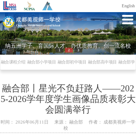
English
纳五洲学子、育国际人才、办优质教育、创一流名校
1
2
3
融合课程介绍
融合部小学项目
融合部初中项目
融合部高中项目
融合部学
子毕业成绩
融合部活动
学习者社区
融合部校历
融合部丨星光不负赶路人——202
5-2026学年度学生画像品质表彰大
会圆满举行
时间：
2026年06月11日
来源：
融合部
作者：
成都美视师一学
校