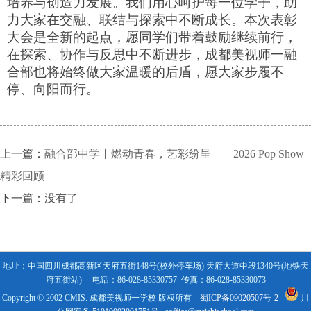
培养与创造力发展。我们用心呵护每一位学子，助
力大家在交融、联结与探索中不断成长。本次表彰
大会是全新的起点，愿同学们带着鼓励继续前行，
在探索、协作与反思中不断进步，成都美视师一融
合部也将始终做大家温暖的后盾，愿大家步履不
停、向阳而行。
上一篇：
融合部中学丨燃动青春，艺彩纷呈——2026 Pop Show
精彩回顾
下一篇：没有了
地址：中国四川成都高新区天府五街148号(校外停车场) 天府大道中段1340号(地铁天
府五街站)
电话：86-028-85330757 传真：86-028-85330073
Copyright © 2002 CMIS. 成都美视师一学校 版权所有
蜀ICP备09020507号-2
川