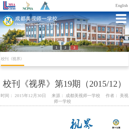
English
1
2
3
校刊《视界》
校刊《视界》第19期（2015/12）
时间：
2015年12月30日
来源：
成都美视师一学校
作者：
美视
师一学校