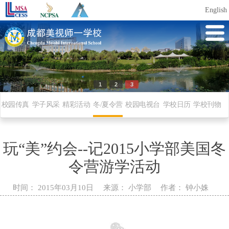
English
1
2
3
校园传真
学子风采
精彩活动
冬/夏令营
校园电视台
学校日历
学校刊物
玩“美”约会--记2015小学部美国冬
令营游学活动
时间：
2015年03月10日
来源：
小学部
作者：
钟小姝