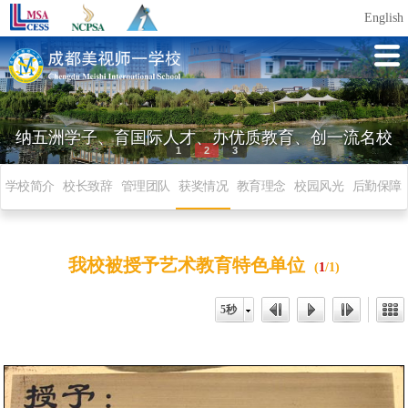
English
纳五洲学子、育国际人才、办优质教育、创一流名校
1
2
3
学校简介
校长致辞
管理团队
获奖情况
教育理念
校园风光
后勤保障
我校被授予艺术教育特色单位
(
1
/1)
5秒